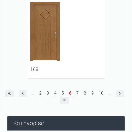
168
Σελίδες
…
2
3
4
5
6
7
8
9
10
…
Κατηγορίες