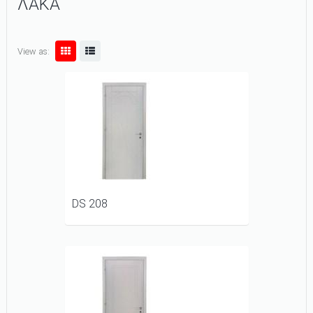
ΛΑΚΑ
View as:
DS 208