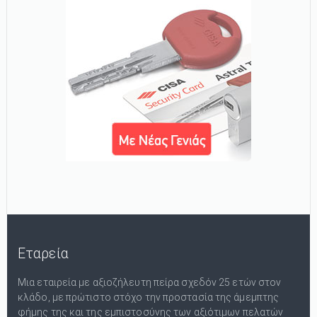
Εταρεία
Μια εταιρεία με αξιοζήλευτη πείρα σχεδόν 25 ετών στον
κλάδο, με πρώτιστο στόχο την προστασία της άμεμπτης
φήμης της και της εμπιστοσύνης των αξιότιμων πελατών