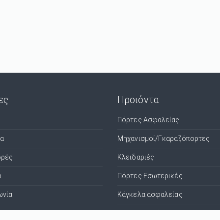
ες
Προϊόντα
Πόρτες Ασφαλείας
τα
Μηχανισμοί/Γκαραζόπορτες
ρές
Κλειδαριές
α
Πόρτες Εσωτερικές
ωνία
Κάγκελα ασφαλείας
Χρηματοκιβώτια