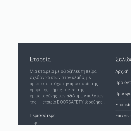
Εταρεία
Σελίδ
Μια εταιρεία με αξιοζήλευτη πείρα
Αρχική
σχεδόν 25 ετών στον κλάδο, με
Προϊόν
πρώτιστο στόχο την προστασία της
άμεμπτης φήμης της και της
Προσφο
εμπιστοσύνης των αξιότιμων πελατών
της. Η εταιρία DOORSAFETY ιδρύθηκε ...
Εταιρεί
Περισσότερα
Επικοιν