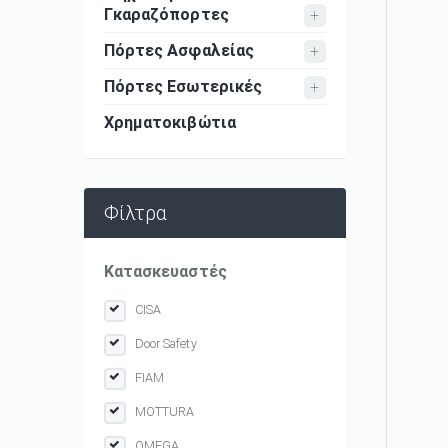
Γκαραζόπορτες
Πόρτες Ασφαλείας
Πόρτες Εσωτερικές
Χρηματοκιβώτια
Φίλτρα
Κατασκευαστές
CISA
Door Safety
FIAM
MOTTURA
OMEGA